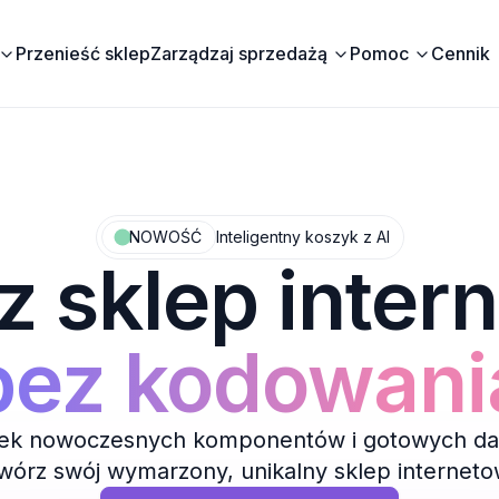
Przenieść sklep
Zarządzaj sprzedażą
Pomoc
Cennik
NOWOŚĆ
Inteligentny koszyk z AI
z sklep inter
bez kodowani
tek nowoczesnych komponentów i gotowych d
wórz swój wymarzony, unikalny sklep internet