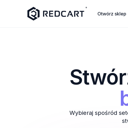
Otwórz sklep
Stwór
Wybieraj spośród se
st