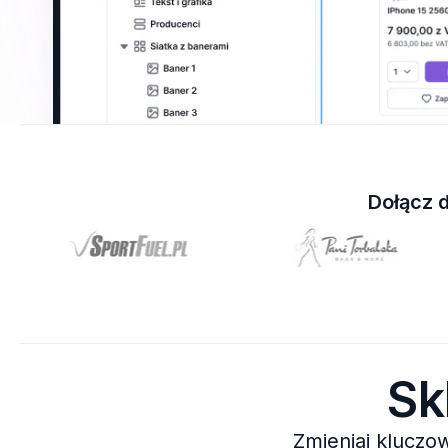
Dołącz 
Sk
Zmieniaj kluczo