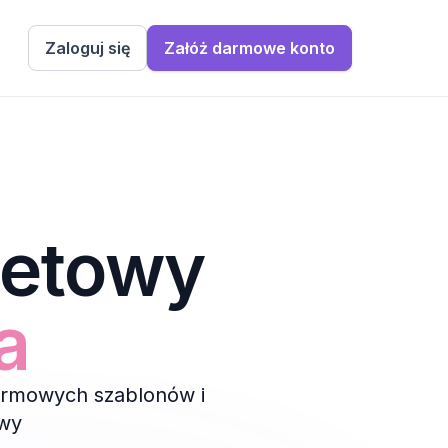
Zaloguj się
Załóż darmowe konto
netowy
a
armowych szablonów i
owy