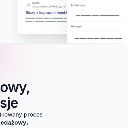
powy,
sje
likowany proces
rzedażowy
.