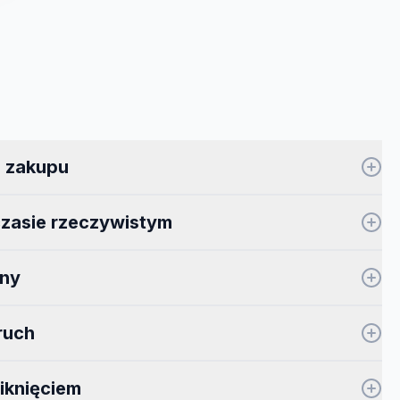
a zakupu
czasie rzeczywistym
zny
ruch
iknięciem