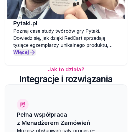
Pytaki.pl
Poznaj case study twórców gry Pytaki.
Dowiedz się, jak dzięki RedCart sprzedają
tysiące egzemplarzy unikalnego produktu,
zdobywając prestiżowe nagrody.
Więcej
Jak to działa?
Integracje i rozwiązania
Pełna współpraca
z Menadżerem Zamówień
Możesz obsługiwać cały proces e-