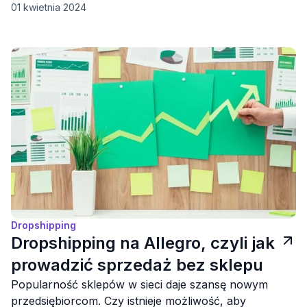
01 kwietnia 2024
jak skutecznie sprzedawać na OLX, jakie produkty
cieszą się największym zainteresowaniem oraz jak
przyspieszyć sprzedaż!
Dropshipping
Dropshipping na Allegro, czyli jak
prowadzić sprzedaż bez sklepu
Popularność sklepów w sieci daje szansę nowym
przedsiębiorcom. Czy istnieje możliwość, aby