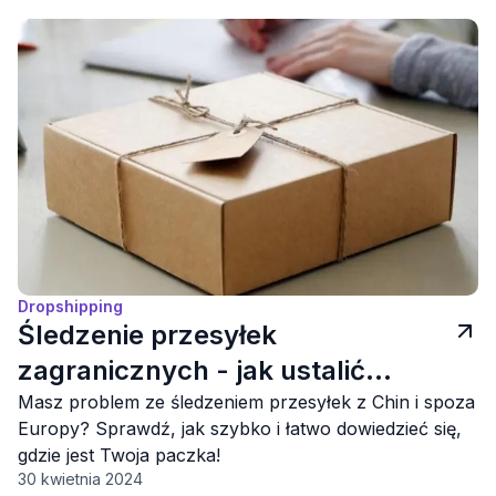
Dropshipping
Śledzenie przesyłek
zagranicznych - jak ustalić
status swojej przesyłki z Chin
Masz problem ze śledzeniem przesyłek z Chin i spoza
Europy? Sprawdź, jak szybko i łatwo dowiedzieć się,
oraz z innych krajów?
gdzie jest Twoja paczka!
30 kwietnia 2024