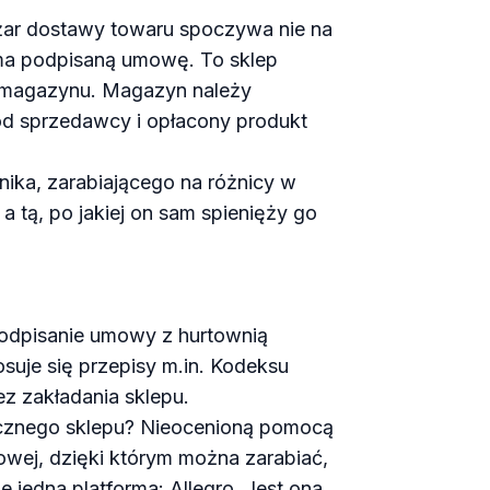
ężar dostawy towaru spoczywa nie na
 ma podpisaną umowę. To sklep
go magazynu. Magazyn należy
 od sprzedawcy i opłacony produkt
ika, zarabiającego na różnicy w
 a tą, po jakiej on sam spienięży go
 podpisanie umowy z hurtownią
uje się przepisy m.in. Kodeksu
z zakładania sklepu.
ycznego sklepu? Nieocenioną pomocą
owej, dzięki którym można zarabiać,
 jedna platforma: Allegro. Jest ona