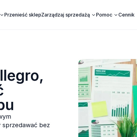
Przenieść sklep
Zarządzaj sprzedażą
Pomoc
Cennik
legro,
ć
pu
owym
by sprzedawać bez