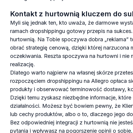
Kontakt z hurtownią kluczem do s
Myli się jednak ten, kto uważa, że darmowe wyst
ramach dropshippingu gotowy przepis na sukces. 
hurtownią. Na Tobie spoczywa dobra „reklama” to
obrać strategię cenową, dzięki której narzucona
oczekiwania. Reszta spoczywa na hurtowni i nie
realizację.
Dlatego warto najpierw na własnej skórze przete
rozpoczęciem dropshippingu na Allegro opłaca si
produkty i obserwować terminowość dostawy, kom
Dzięki temu zyskasz niezbędne informacje, które
działalności. Możesz być bowiem pewny, że Klie
lub cechy produktów, albo o to, dlaczego jego do
Bez odpowiedniej integracji z hurtownią nie jeste
pytania i wpływasz na pogorszenie opinii o sobie, 