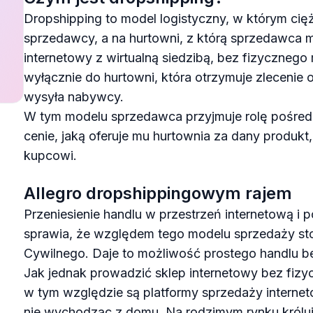
Dropshipping to model logistyczny, w którym ci
sprzedawcy, a na hurtowni, z którą sprzedawca
internetowy z wirtualną siedzibą, bez fizyczne
wyłącznie do hurtowni, która otrzymuje zlecenie
wysyła nabywcy.
W tym modelu sprzedawca przyjmuje rolę pośredn
cenie, jaką oferuje mu hurtownia za dany produkt,
kupcowi.
Allegro dropshippingowym rajem
Przeniesienie handlu w przestrzeń internetową i
sprawia, że względem tego modelu sprzedaży stos
Cywilnego. Daje to możliwość prostego handlu be
Jak jednak prowadzić sklep internetowy bez fiz
w tym względzie są platformy sprzedaży internet
nie wychodząc z domu. Na rodzimym rynku króluje