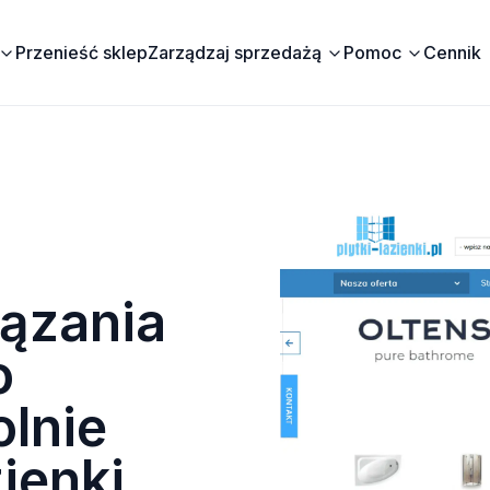
Przenieść sklep
Zarządzaj sprzedażą
Pomoc
Cennik
ązania
o
lnie
ienki.