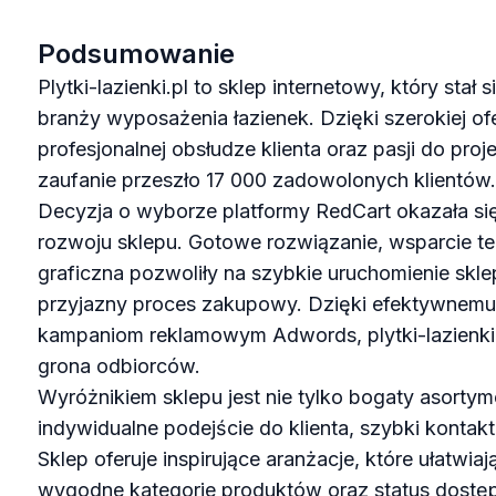
Podsumowanie
Plytki-lazienki.pl to sklep internetowy, który stał
branży wyposażenia łazienek. Dzięki szerokiej o
profesjonalnej obsłudze klienta oraz pasji do pro
zaufanie przeszło 17 000 zadowolonych klientów.
Decyzja o wyborze platformy RedCart okazała s
rozwoju sklepu. Gotowe rozwiązanie, wsparcie tec
graficzna pozwoliły na szybkie uruchomienie skl
przyjazny proces zakupowy. Dzięki efektywnemu
kampaniom reklamowym Adwords, plytki-lazienki.
grona odbiorców.
Wyróżnikiem sklepu jest nie tylko bogaty asortym
indywidualne podejście do klienta, szybki konta
Sklep oferuje inspirujące aranżacje, które ułatwia
wygodne kategorie produktów oraz status dost