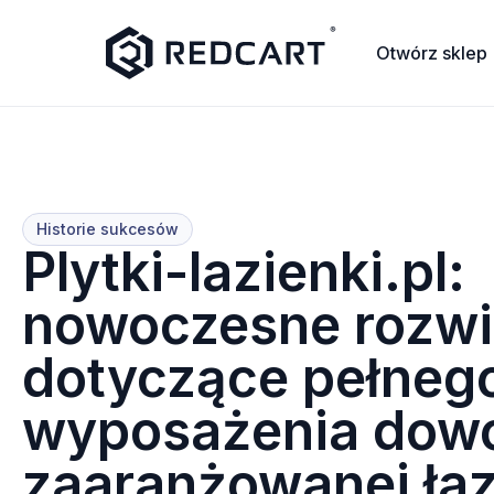
Otwórz sklep
Historie sukcesów
Plytki-lazienki.pl:
nowoczesne rozwi
dotyczące pełneg
wyposażenia dowo
zaaranżowanej łaz