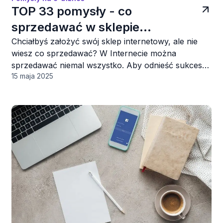
TOP 33 pomysły - co
sprzedawać w sklepie
internetowym w 2025 roku?
Chciałbyś założyć swój sklep internetowy, ale nie
wiesz co sprzedawać? W Internecie można
sprzedawać niemal wszystko. Aby odnieść sukces
15 maja 2025
postaw na sprzedaż produktów, których poszukuje
się obecnie najczęściej.