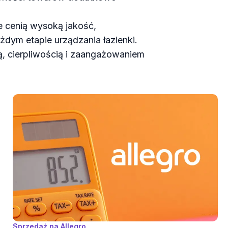
óre cenią wysoką jakość,
dym etapie urządzania łazienki.
, cierpliwością i zaangażowaniem
Sprzedaż na Allegro