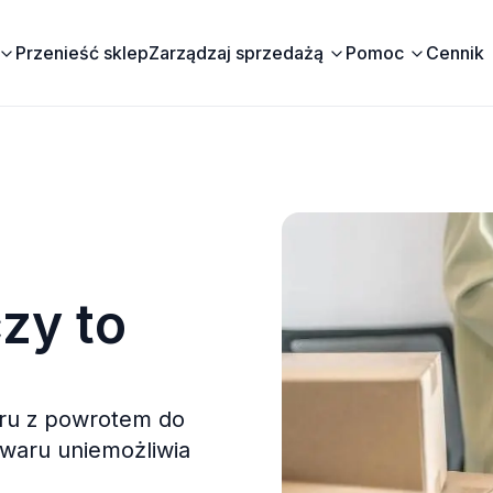
Przenieść sklep
Zarządzaj sprzedażą
Pomoc
Cennik
zy to
aru z powrotem do
owaru uniemożliwia