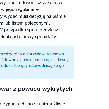
liwy. Zanim dokonasz zakupu w
 w jego regulaminie.
ny wydać musi decyzję na piśmie.
m lub listem poleconym),
W przypadku sporu będziesz
ąpienia od umowy sprzedaży.
omiędzy tobą a sprzedawcą umowa
ać towar z powrotem do sprzedawcy,
produkt, lub gdy udowodnisz, że go
owar z powodu wykrytych
przypadkach może uniemożliwić