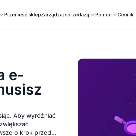
Przenieść sklep
Zarządzaj sprzedażą
Pomoc
Cennik
a e-
musisz
iąc. Aby wyróżniać
 zwiększać
wsze o krok przed