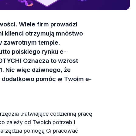
wości. Wiele firm prowadzi
ni klienci otrzymują mnóstwo
ę w zawrotnym tempie.
utto polskiego rynku e-
OTYCH! Oznacza to wzrost
. Nic więc dziwnego, że
ją dodatkowo pomóc w Twoim e-
zędzia ułatwiające codzienną pracę
o zależy od Twoich potrzeb i
 narzędzia pomogą Ci pracować