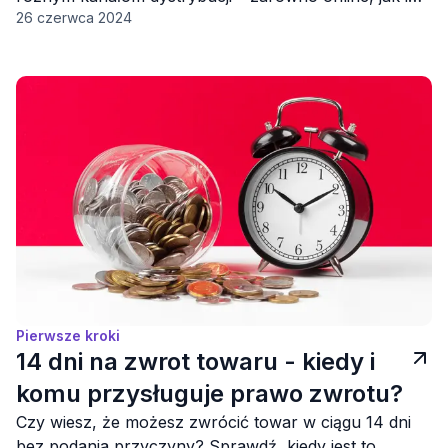
26 czerwca 2024
stacjonarnie.
Pierwsze kroki
14 dni na zwrot towaru - kiedy i
komu przysługuje prawo zwrotu?
Czy wiesz, że możesz zwrócić towar w ciągu 14 dni
bez podania przyczyny? Sprawdź, kiedy jest to