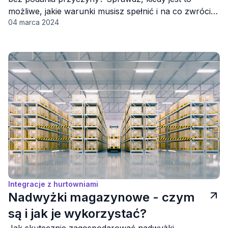
możliwe, jakie warunki musisz spełnić i na co zwrócić
04 marca 2024
uwagę przy dokonywaniu zwrotu, aby uniknąć
nieprzyjemnych niespodzianek!
Integracje z hurtowniami
Nadwyżki magazynowe - czym
są i jak je wykorzystać?