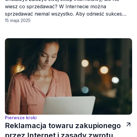
roku?
wiesz co sprzedawać? W Internecie można
sprzedawać niemal wszystko. Aby odnieść sukces
15 maja 2025
postaw na sprzedaż produktów, których poszukuje
się obecnie najczęściej.
Pierwsze kroki
Reklamacja towaru zakupionego
przez Internet i zasady zwrotu