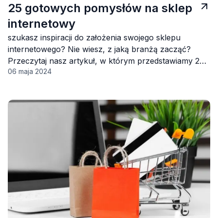
25 gotowych pomysłów na sklep
internetowy
szukasz inspiracji do założenia swojego sklepu
internetowego? Nie wiesz, z jaką branżą zacząć?
Przeczytaj nasz artykuł, w którym przedstawiamy 25
06 maja 2024
gotowych pomysłów na sklep internetowy.