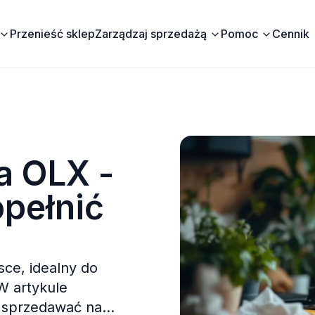
Przenieść sklep
Zarządzaj sprzedażą
Pomoc
Cennik
a OLX -
opełnić
ce, idealny do
W artykule
e sprzedawać na