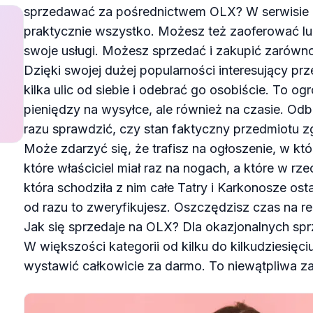
sprzedawać za pośrednictwem OLX? W serwisie 
praktycznie wszystko. Możesz też zaoferować l
swoje usługi. Możesz sprzedać i zakupić zarówno
Dzięki swojej dużej popularności interesujący p
kilka ulic od siebie i odebrać go osobiście. To o
pieniędzy na wysyłce, ale również na czasie. Odb
razu sprawdzić, czy stan faktyczny przedmiotu zg
Może zdarzyć się, że trafisz na ogłoszenie, w k
które właściciel miał raz na nogach, a które w r
która schodziła z nim całe Tatry i Karkonosze osta
od razu to zweryfikujesz. Oszczędzisz czas na r
Jak się sprzedaje na OLX? Dla okazjonalnych spr
W większości kategorii od kilku do kilkudziesię
wystawić całkowicie za darmo. To niewątpliwa za